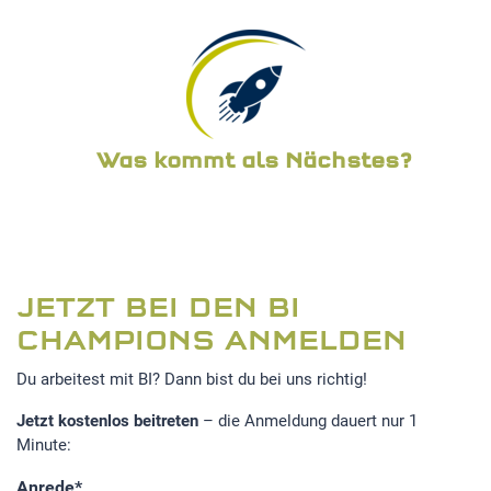
EXTERNE MEDIEN
Um Inhalte von Videoplattformen und Social Media
Plattformen anzeigen zu können, werden von diesen
externen Medien Cookies gesetzt.
Was kommt als Nächstes?
YouTube
JETZT BEI DEN BI
CHAMPIONS ANMELDEN
Du arbeitest mit BI? Dann bist du bei uns richtig!
Jetzt kostenlos beitreten
– die Anmeldung dauert nur 1
Minute:
Anrede
*