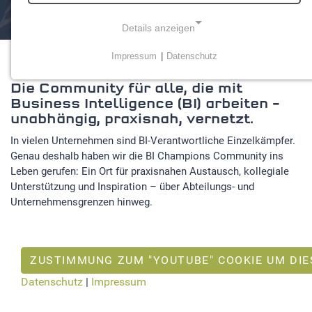
Details anzeigen
Impressum
|
Datenschutz
NOTWENDIGE COOKIES
Die Community für alle, die mit
Notwendige Cookies ermöglichen grundlegende
Business Intelligence (BI) arbeiten –
Funktionen und sind für die einwandfreie Funktion der
unabhängig, praxisnah, vernetzt.
Website erforderlich.
In vielen Unternehmen sind BI-Verantwortliche Einzelkämpfer.
Einverständnis-Cookie
Genau deshalb haben wir die BI Champions Community ins
Leben gerufen: Ein Ort für praxisnahen Austausch, kollegiale
Name:
Unterstützung und Inspiration – über Abteilungs- und
cookie_consent
Unternehmensgrenzen hinweg.
Zweck:
Dieser Cookie speichert die ausgewählten
Einverständnis-Optionen des Benutzers
ZUSTIMMUNG ZUM "YOUTUBE" COOKIE UM DIE
Cookie Laufzeit:
Datenschutz
|
Impressum
1 Jahr