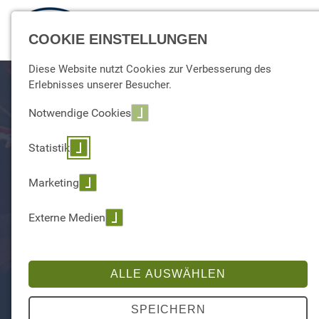
☰ Menu
COOKIE EINSTELLUNGEN
Diese Website nutzt Cookies zur Verbesserung des
Erlebnisses unserer Besucher.
Notwendige Cookies
Statistik
Marketing
Externe Medien
ALLE AUSWÄHLEN
SEI AUCH DU TEIL DER BI
CHAMPIONS COMMUNITY
SPEICHERN